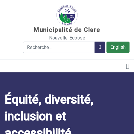
Sauter au contenu
Municipalité de Clare
Nouvelle-Écosse
Rechercher
Rechercher
English
Équité, diversité,
inclusion et
accessibilité