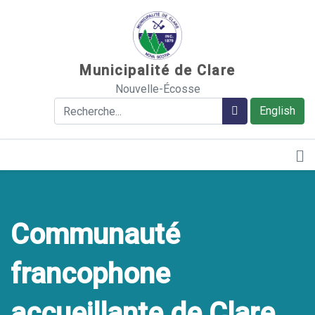
Sauter au contenu
Municipalité de Clare
Nouvelle-Écosse
Rechercher
Rechercher
English
Communauté
francophone
accueillante de Clare