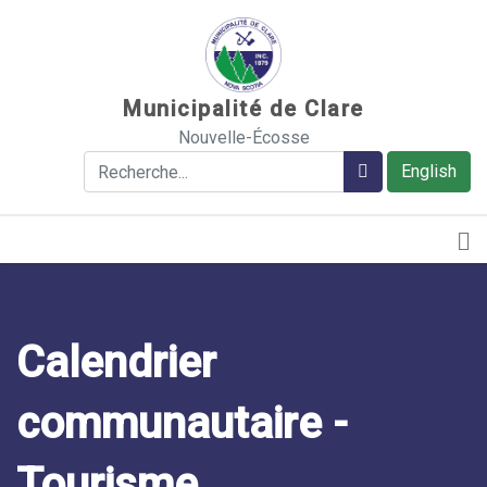
Sauter au contenu
Municipalité de Clare
Nouvelle-Écosse
Rechercher
Rechercher
English
Calendrier
communautaire -
Tourisme