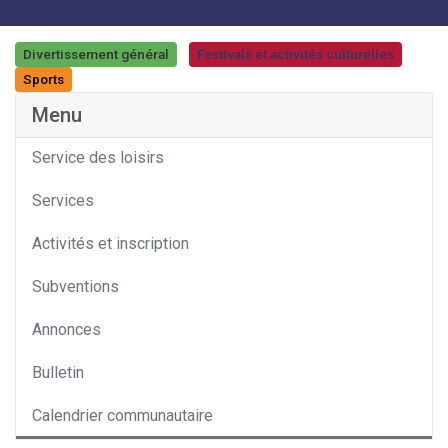
Divertissement général
Festivals et activités culturelles
Catégorie
Sports
Menu
Service des loisirs
Services
Activités et inscription
Subventions
Annonces
Bulletin
Calendrier communautaire