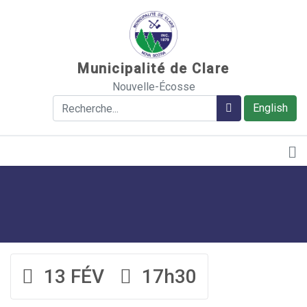
Sauter au contenu
Municipalité de Clare
Nouvelle-Écosse
Rechercher
Rechercher
English
13 FÉV
17h30