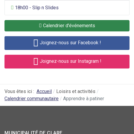
Divertissement général
18h00 - Slip n Slides
Calendrier d'événements
Joignez-nous sur Facebook !
Joignez-nous sur Instagram !
Vous êtes ici :
Accueil
Loisirs et activités
Calendrier communautaire
Apprendre à patiner
MUNICIPALITÉ DE CLARE