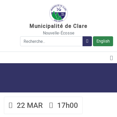
Sauter au contenu
Municipalité de Clare
Nouvelle-Écosse
Rechercher
Rechercher
English
22 MAR
17h00