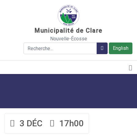
Sauter au contenu
Municipalité de Clare
Nouvelle-Écosse
Rechercher
Rechercher
English
3 DÉC
17h00