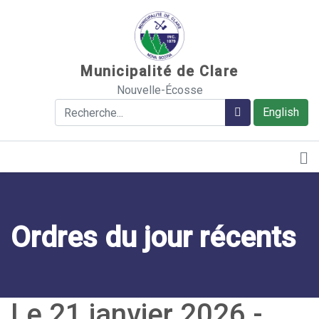
Sauter au contenu
Municipalité de Clare
Nouvelle-Écosse
Rechercher
Rechercher
English
Ordres du jour récents
Le 21 janvier 2026 -