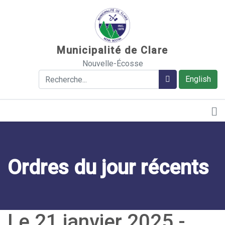
Sauter au contenu
Municipalité de Clare
Nouvelle-Écosse
Rechercher
Rechercher
English
Ordres du jour récents
Le 21 janvier 2025 -