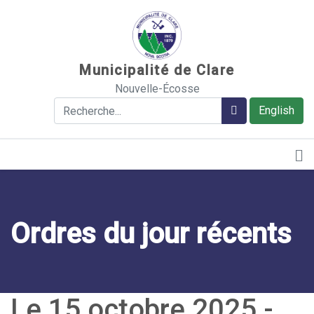
Sauter au contenu
Municipalité de Clare
Nouvelle-Écosse
Rechercher
Rechercher
English
Ordres du jour récents
Le 15 octobre 2025 -