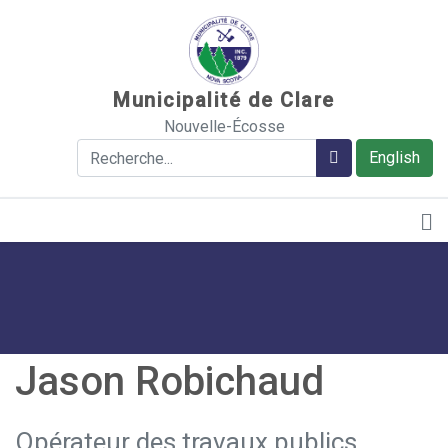
Sauter au contenu
Municipalité de Clare
Nouvelle-Écosse
Rechercher
Rechercher
English
Jason Robichaud
Opérateur des travaux publics